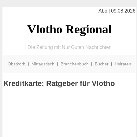
Abo | 09.08.2026
Vlotho Regional
Die Zeitung mit Nur Guten Nachrichten
Obstkorb
|
Mittagstisch
|
Branchenbuch
|
Bücher
|
Heiraten
Kreditkarte: Ratgeber für Vlotho