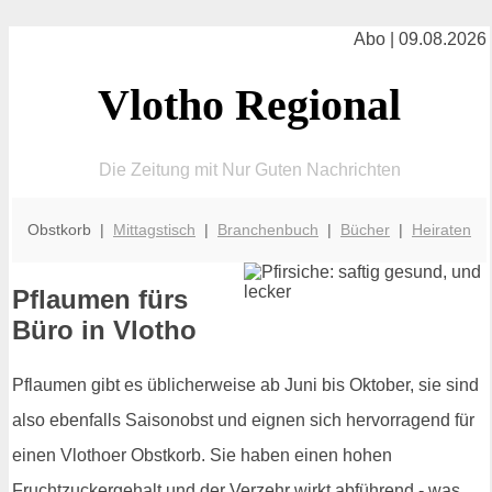
Abo | 09.08.2026
Vlotho Regional
Die Zeitung mit Nur Guten Nachrichten
Obstkorb |
Mittagstisch
|
Branchenbuch
|
Bücher
|
Heiraten
Pflaumen fürs
Büro in Vlotho
Pflaumen gibt es üblicherweise ab Juni bis Oktober, sie sind
also ebenfalls Saisonobst und eignen sich hervorragend für
einen Vlothoer Obstkorb. Sie haben einen hohen
Fruchtzuckergehalt und der Verzehr wirkt abführend - was